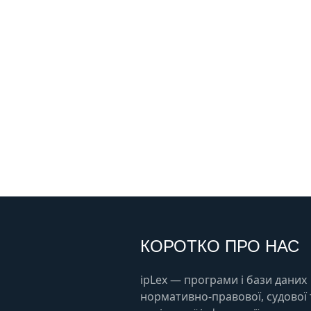
КОРОТКО ПРО НАС
ipLex — програми і бази даних
нормативно-правової, судової 