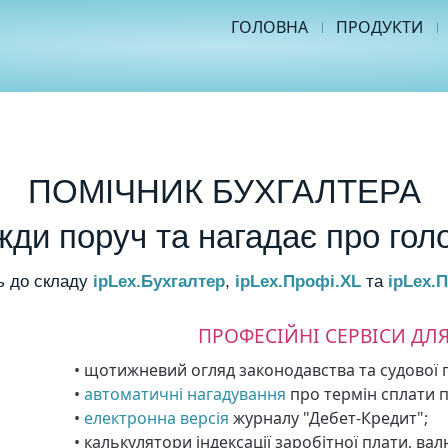
ГОЛОВНА
ПРОДУКТИ
ПОМІЧНИК БУХГАЛТЕРА
жди поруч та нагадає про гол
ь до складу
ipLex.Бухгалтер
,
ipLex.Профі.XL
та
ipLex.
ПРОФЕСІЙНІ СЕРВІСИ ДЛЯ
• щотижневий огляд законодавства та судової 
•
автоматичні нагадування
про термін сплати п
•
електронна версія
журналу "Дебет-Кредит";
• калькулятори індексації заробітної плати, вал