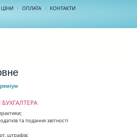
ЦІНИ
ОПЛАТА
КОНТАКТИ
овне
Преміум
 БУХГАЛТЕРА
практики;
одатків та подання звітності
ют, штрафів;