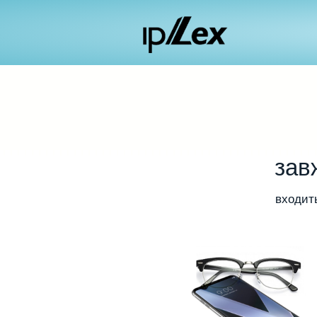
зав
входит