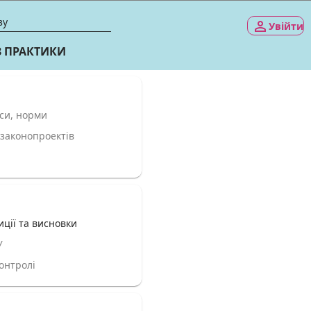
кси, норми
законопроектів
иції та висновки
У
онтролi