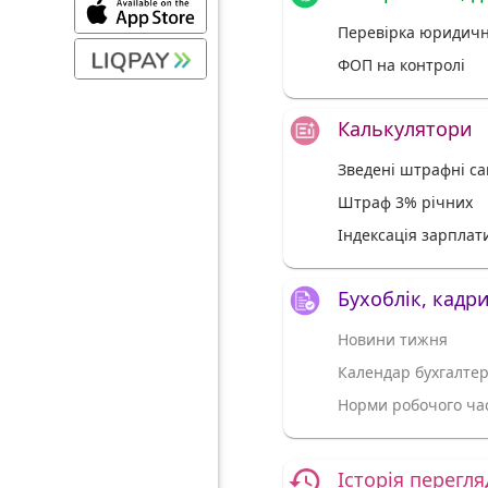
Перевірка юридичн
ФОП на контролі
Калькулятори
Зведені штрафні са
Штраф 3% річних
Індексація зарплат
Бухоблік, кадр
Новини тижня
Календар бухгалте
Норми робочого час
Історія перегля