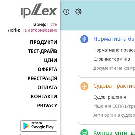
Тариф:
Гість
Логін:
Не авторизовано
Нормативна ба
ПРОДУКТИ
Нормативно-правов
ТЕСТ-ДРАЙВ
Словник термінів
ЦІНИ
Документи на контр
ОФЕРТА
РЕЄСТРАЦІЯ
Судова практи
ОПЛАТА
КОНТАКТИ
Судові рішення
PRIVACY
Рішення ЄСПЛ (Укра
Акти органів судово
Контрагенти, д