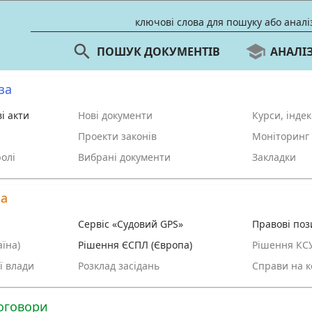
за
і акти
Нові документи
Курси, інде
Проекти законів
Моніторинг 
олі
Вибрані документи
Закладки
ка
Сервіс «Судовий GPS»
Правові поз
їна)
Рішення ЄСПЛ (Європа)
Рішення КС
ї влади
Розклад засідань
Справи на к
оговори