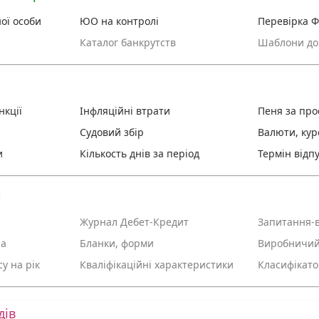
ої особи
ЮО на контролі
Перевірка 
Каталог банкрутств
Шаблони до
нкції
Інфляційні втрати
Пеня за про
Судовий збір
Валюти, кур
и
Кількость днів за період
Термін відп
и
Журнал Дебет-Кредит
Запитання-в
ра
Бланки, форми
Виробничий
у на рік
Кваліфікаційнi характеристики
Класифікато
дів