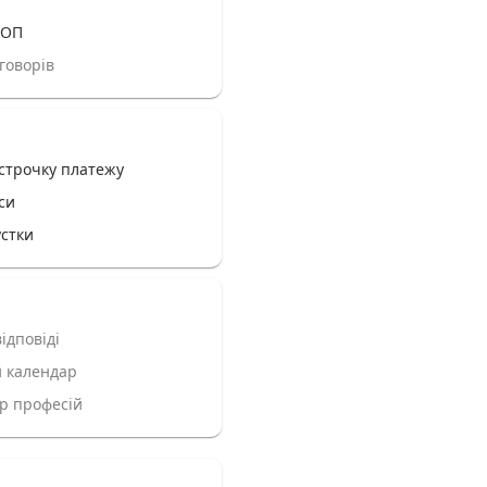
ФОП
говорів
строчку платежу
си
устки
ідповіді
 календар
р професій