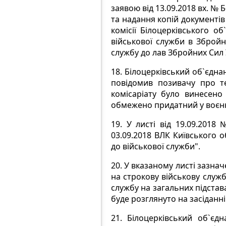
заявою від 13.09.2018 вх. №
та надання копій документів
комісії Білоцерківського о
військової служби в Збройн
службу до лав Збройних Сил 
18.
Білоцерківський об`єднан
повідомив позивачу про те
комісаріату було винесено
обмежено придатний у воєнни
19.
У листі від 19.09.2018
03.09.2018 ВЛК Київського 
до військової служби".
20.
У вказаному листі зазнач
на строкову військову служб
службу на загальних підстав
буде розглянуто на засіданні 
21.
Білоцерківський об`єд