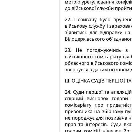
метою урегулювання конфлік
до військової служби пройт
22.
Позивачу було вручено
військову службу і зарахова
з`явитись для відправки на
Білоцерківського об`єднаног
23.
Не погоджуючись з рі
військового комісаріату від
обласного військового комі
звернувся з даним позовом д
ІIІ. ОЦІНКА СУДІВ ПЕРШОЇ 
24.
Суди першої та апеляцій
спірний висновок голови в
комісаріату про придатні
призовника на збірному пунк
не породжує для позивача на
прав та інтересів. Суди вк
голови комісії) нівелює й