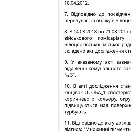
18.04.2012.
7.
Відповідно до посвідче
перебуває на обліку в Білоц
8.
З 14.08.2018 по 21.08.201
військового комісаріат
Білоцерківської міської ра
складено акт дослідження ста
9.
У вказаному акті зазн
відділенні комунального зак
№ 3".
10.
В акті дослідження стан
кінцівок ОСОБА_1 спостеріг
коричневого кольору, округ
підвищуються над поверхне
турбують.
11.
Відповідно до акту дослі
діагноз: "Множинні пігментні