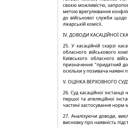
своєю можливістю, запропон
метою врегулювання конфлік
до військової служби щодо
лікарській комісії.
IV. ДОВОДИ КАСАЦІЙНОЇ СК
25.
У касаційній скарзі кас
обласного військового коміс
Київського обласного війс
призначення "придатний до
оскільки у позивача наявні п
V. ОЦІНКА ВЕРХОВНОГО СУД
26.
Суд касаційної інстанції
першої та апеляційної інстан
частині застосування норм 
27.
Аналізуючи доводи, викла
висновку про наявність підст