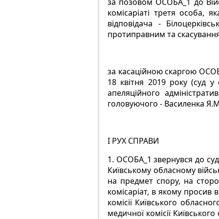
за позовом
ОСОБА_1 до Війс
комісаріаті третя особа, я
відповідача - Білоцерківс
протиправним та скасування
за касаційною скаргою
ОСОБА
18 квітня 2019 року (суд у
апеляційного адміністратив
головуючого - Василенка Я.М.,
І РУХ СПРАВИ
1.
ОСОБА_1 звернувся до суду
Київському обласному військ
на предмет спору, на сторо
комісаріат, в якому просив 
комісії Київського обласног
медичної комісії Київського