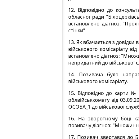
12.
Відповідно до консульт
обласної ради "Білоцерківс
встановлено діагноз: "Прол
стінки".
13.
Як вбачається з довідки в
військового комісаріату ві
встановлено діагноз: "Множи
непридатний до військової 
14.
Позивача було направ
військового комісаріату.
15.
Відповідно до карти № 
облвійськкомату від 03.09.2
ОСОБА_1 до військової служ
16.
На зворотному боці к
позивачу діагноз: "Множинн
17.
Позивач звертався до Бі