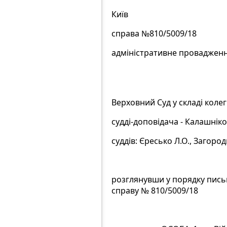
Київ
справа №810/5009/18
адміністративне проваджен
Верховний Суд у складі колег
судді-доповідача - Калашніков
суддів: Єресько Л.О., Загород
розглянувши у порядку письм
справу № 810/5009/18