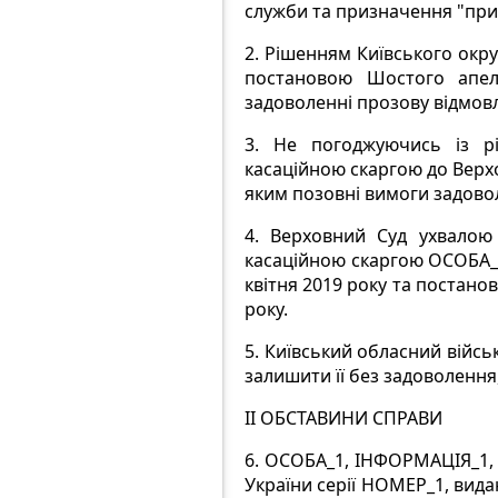
служби та призначення "при
2.
Рішенням Київського окру
постановою Шостого апеля
задоволенні прозову відмов
3.
Не погоджуючись із рі
касаційною скаргою до Верхо
яким позовні вимоги задово
4.
Верховний Суд ухвалою 
касаційною скаргою ОСОБА_1
квітня 2019 року та постано
року.
5.
Київський обласний військ
залишити її без задоволення,
II ОБСТАВИНИ СПРАВИ
6.
ОСОБА_1, ІНФОРМАЦІЯ_1, 
України серії НОМЕР_1, вида