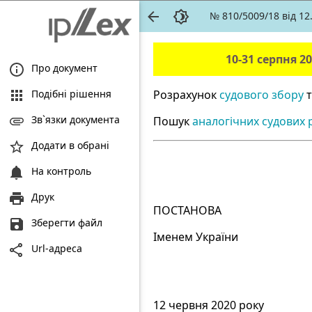
№ 810/5009/18 від 1
10-31 серпня 2
Про документ
Подібні рішення
Розрахунок
судового збору
т
Зв`язки документа
Пошук
аналогічних судових 
Додати в обрані
На контроль
Друк
ПОСТАНОВА
Зберегти файл
Іменем України
Url-адреса
12 червня 2020 року