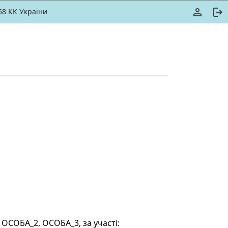
368 КК України
 ОСОБА_2, ОСОБА_3, за участі: