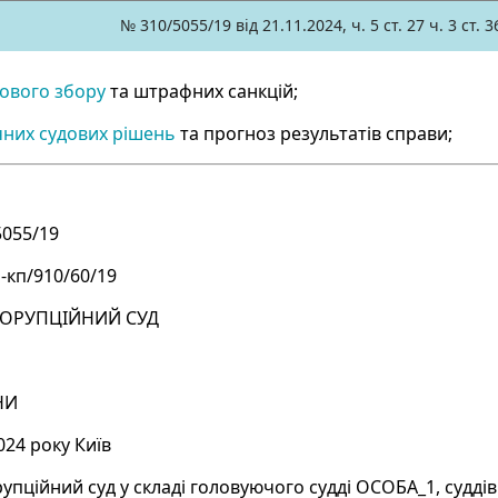
№ 310/5055/19 від 21.11.2024, ч. 5 ст. 27 ч. 3 ст. 
ового збору
та штрафних санкцій;
чних судових рішень
та прогноз результатів справи;
5055/19
-кп/910/60/19
ОРУПЦІЙНИЙ СУД
НИ
024 року Київ
пційний суд у складі головуючого судді ОСОБА_1, суддів