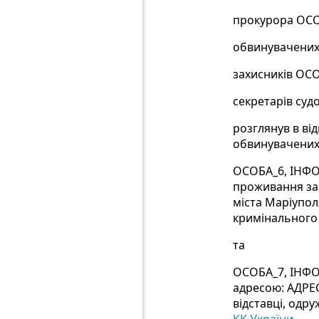
прокурора ОСО
обвинувачених
захисників ОС
секретарів су
розглянув в ві
обвинувачених 
ОСОБА_6, ІНФОР
проживання за 
міста Маріупол
кримінального
та
ОСОБА_7, ІНФОР
адресою: АДРЕС
відставці, одр