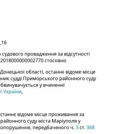
_16
 судового провадження за відсутності
42018000000002770 стосовно
онецької області, останнє відоме місце
чник судді Приморського районного суду
обвинувачується у вчиненні
К України
,
станнє відоме місце проживання за
 районного суду міста Маріуполя у
авопорушення, передбаченого ч.
3
ст.
368