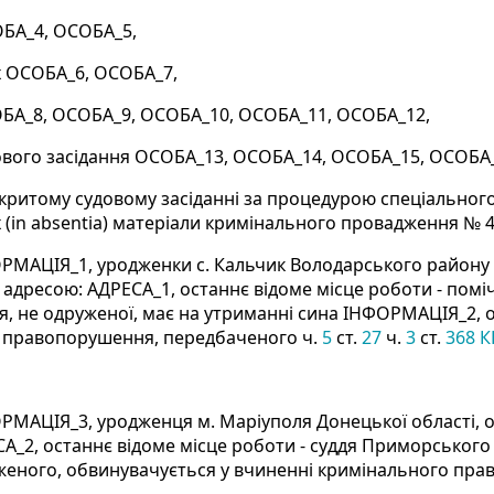
БА_4, ОСОБА_5,
 ОСОБА_6, ОСОБА_7,
ОБА_8, ОСОБА_9, ОСОБА_10, ОСОБА_11, ОСОБА_12,
дового засідання ОСОБА_13, ОСОБА_14, ОСОБА_15, ОСОБА
дкритому судовому засіданні за процедурою спеціального
(in absentia) матеріали кримінального провадження № 
МАЦІЯ_1, уродженки с. Кальчик Володарського району Д
адресою: АДРЕСА_1, останнє відоме місце роботи - помі
я, не одруженої, має на утриманні сина ІНФОРМАЦІЯ_2, 
 правопорушення, передбаченого ч.
5
ст.
27
ч.
3
ст.
368 К
МАЦІЯ_3, уродженця м. Маріуполя Донецької області, о
А_2, останнє відоме місце роботи - суддя Приморського
уженого, обвинувачується у вчиненні кримінального пр