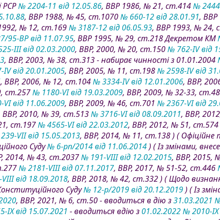
ї РСР
№ 2204-11 від 12.05.86
, ВВР 1986, № 21, ст.414
№ 2444-
5.10.88
, ВВР 1988, № 45, ст.1070
№ 660-12 від 28.01.91
, ВВР
 1992, № 12, ст.169
№ 3187-12 від 06.05.93
, ВВР 1993, № 24,
7/95-ВР від 11.07.95
, ВВР 1995, № 29, ст.218 Декретом КМ
25-III від 02.03.2000
, ВВР, 2000, № 20, ст.150
№ 762-IV від 1
03
, ВВР, 2003, № 38, ст.313 - набирає чинності з 01.01.2004
-IV від 20.01.2005
, ВВР, 2005, № 11, ст.198
№ 2598-IV від 31
5
, ВВР, 2006, № 12, ст.104
№ 3334-IV від 12.01.2006
, ВВР, 20
9, ст.257
№ 1180-VI від 19.03.2009
, ВВР, 2009, № 32-33, ст.4
-VI від 11.06.2009
, ВВР, 2009, № 46, ст.701
№ 2367-VI від 29
, ВВР, 2010, № 39, ст.513
№ 3716-VI від 08.09.2011
, ВВР, 201
21, ст.197
№ 4565-VI від 22.03.2012
, ВВР, 2012, № 51, ст.57
239-VII від 15.05.2013
, ВВР, 2014, № 11, ст.138 ) ( Офіційн
ійного Суду
№ 6-рп/2014 від 11.06.2014
) ( Із змінами, вне
Р, 2014, № 43, ст.2037
№ 191-VIII від 12.02.2015
, ВВР, 2015, 
т.277
№ 2181-VIII від 07.11.2017
, ВВР, 2017, № 51-52, ст.446
VIII від 18.09.2018
, ВВР, 2018, № 42, ст.332 ) ( Щодо виз
 Конституційного Суду
№ 12-р/2019 від 20.12.2019
) ( Із зм
.2020
, ВВР, 2021, № 6, ст.50 - вводиться в дію з
31.03.2021
№
5-IX від 15.07.2021
- вводиться вдію з
01.02.2022
№ 2010-IX 