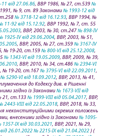
11 від 27.06.86
, ВВР 1986, № 27, ст.539
№
 1991, № 9, ст. 89 Законами
№ 1993-12 від
 ст.258
№ 3718-12 від 16.12.93
, ВВР 1994, №
№ 11-92 від 15.12.92
, ВВР 1992, № 7, ст. 55
5.05.2003
, ВВР, 2003, № 30, ст.247
№ 898-IV
№ 1925-IV від 29.06.2004
, ВВР, 2003, № 51,
.05.2005
, ВВР, 2005, № 27, ст.359
№ 3167-IV
06, № 19-20, ст.159
№ 800-VI від 25.12.2008
,
85
№ 1343-VI від 19.05.2009
, ВВР, 2009, № 39,
.06.2010
, ВВР, 2010, № 34, ст.486
№ 2394-VI
2, № 19-20, ст.167
№ 3795-VI від 22.09.2011
,
4
№ 5290-VI від 18.09.2012
, ВВР, 2013, № 41,
е тлумачення до Кодексу див. в Рішенні
сеними згідно із Законами
№ 1673-VII від
№ 21, ст.133
№ 1999-VIII від 05.04.2017
, ВВР,
№ 2443-VIII від 22.05.2018
, ВВР, 2018, № 33,
нання неконституційними окремих положень
інами, внесеними згідно із Законами
№ 1095-
 1357-IX від 30.03.2021
, ВВР, 2021, № 29,
від 26.01.2022
№ 2215-IX від 21.04.2022
) (