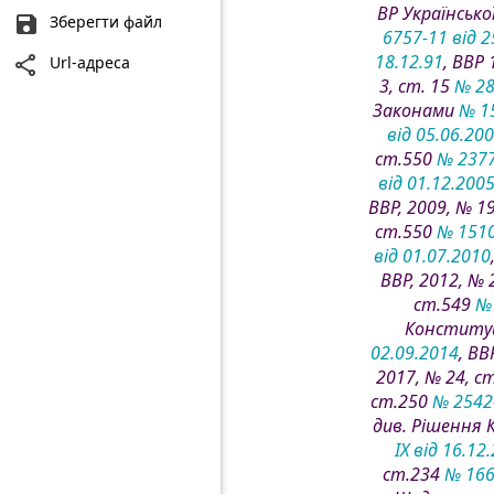
ВР Українсько
Зберегти файл
6757-11 від 2
18.12.91
, ВВР
Url-адреса
3, ст. 15
№ 28
Законами
№ 15
від 05.06.20
ст.550
№ 2377
від 01.12.200
ВВР, 2009, № 1
ст.550
№ 1510
від 01.07.2010
ВВР, 2012, № 
ст.549
№ 
Конституц
02.09.2014
, ВВ
2017, № 24, с
ст.250
№ 2542-
див. Рішення
IX від 16.12
ст.234
№ 166