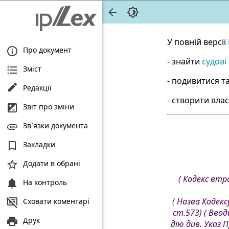
У повній версії
Про документ
- знайти
судові
Зміст
- подивитися т
Редакції
- створити вла
Звіт про зміни
Зв`язки документа
Закладки
Додати в обрані
( Кодекс втр
На контроль
( Назва Кодекс
Сховати коментарі
ст.573) ( Вво
Друк
дію див. Указ П