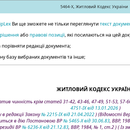
5464-X, Житловий Кодекс України
ipLex
Ви ще зможете не тільки переглянути
текст докуме
 рішення
або
правові позиції
, які посилаються на цей до
а порівняти редакції документа;
сну базу вибраних документів та інше;
ЖИТЛОВИЙ КОДЕКС УКРАЇ
атив чинність крім статей 31-42, 43-46, 47-49, 51-53, 57-60
4751-IX від 13.01.2026
)
у в редакції Закону
№ 2215-IX від 21.04.2022
) (Відомості Ве
диться в дію Постановою ВР
№ 5465-X від 30.06.83
, ВВР, 19
резидії ВР
№ 6236-X від 21.12.83
, ВВР, 1984, № 1, ст.2 ) ( Із