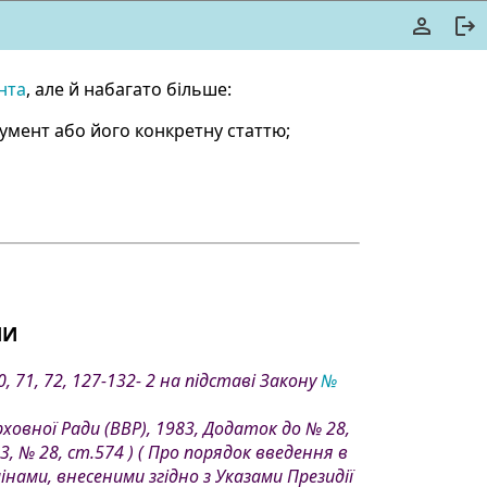
нта
, але й набагато більше:
кумент або його конкретну статтю;
НИ
, 71, 72, 127-132- 2 на підставі Закону
№
рховної Ради (ВВР), 1983, Додаток до № 28,
83, № 28, ст.574 ) ( Про порядок введення в
 змінами, внесеними згідно з Указами Президії