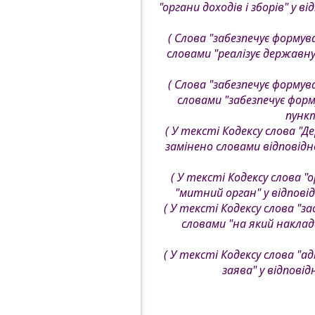
"органи доходів і зборів" у ві
( Слова "забезпечує форму
словами "реалізує державну
( Слова "забезпечує форму
словами "забезпечує форм
пункт
( У тексті Кодексу слова "
замінено словами відповідно
( У тексті Кодексу слова "о
"митний орган" у відповід
( У тексті Кодексу слова "з
словами "на який накладе
( У тексті Кодексу слова "а
заява" у відповід