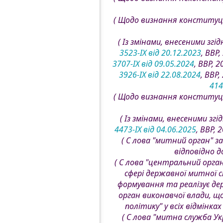
( Щодо визнання конституц
( Із змінами, внесеними згі
3523-IX від 20.12.2023
, ВВР,
3707-IX від 09.05.2024
, ВВР, 
3926-IX від 22.08.2024
, ВВР
414
( Щодо визнання конституц
( Із змінами, внесеними згі
4473-IX від 04.06.2025
, ВВР, 
( С лова "митний орган" за
відповідно д
( С лова "центральний орган
сфері державної митної с
формування та реалізує дер
орган виконавчої влади, щ
політику" у всіх відмінках
( С лова "митна служба Укр