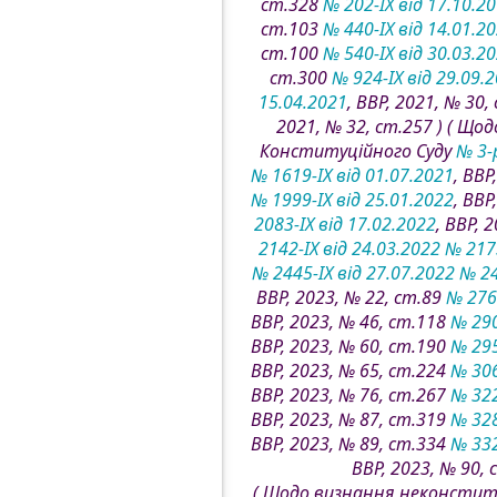
ст.328
№ 202-IX від 17.10.2
ст.103
№ 440-IX від 14.01.2
ст.100
№ 540-IX від 30.03.2
ст.300
№ 924-IX від 29.09.
15.04.2021
, ВВР, 2021, № 30
2021, № 32, ст.257 ) ( Щ
Конституційного Суду
№ 3-р
№ 1619-IX від 01.07.2021
, ВВР
№ 1999-IX від 25.01.2022
, ВВР
2083-IX від 17.02.2022
, ВВР, 
2142-IX від 24.03.2022
№ 2173
№ 2445-IX від 27.07.2022
№ 24
ВВР, 2023, № 22, ст.89
№ 2760
ВВР, 2023, № 46, ст.118
№ 290
ВВР, 2023, № 60, ст.190
№ 295
ВВР, 2023, № 65, ст.224
№ 306
ВВР, 2023, № 76, ст.267
№ 322
ВВР, 2023, № 87, ст.319
№ 328
ВВР, 2023, № 89, ст.334
№ 332
ВВР, 2023, № 90,
( Щодо визнання неконстит