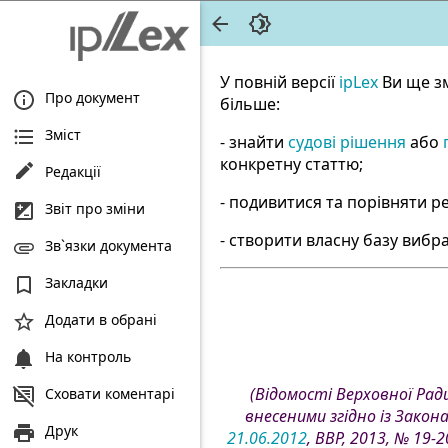
У повній версії
ipLex
Ви ще з
Про документ
більше:
Зміст
- знайти
судові рішення
або
конкретну статтю;
Редакції
- подивитися та порівняти ре
Звіт про зміни
- створити власну базу вибра
Зв`язки документа
Закладки
Додати в обрані
На контроль
(Відомості Верховної Ради 
Сховати коментарі
внесеними згідно із Зако
Друк
21.06.2012
, ВВР, 2013, № 19-