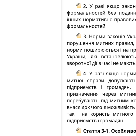
2. У разі якщо зако
формальностей без подання
інших нормативно-правових
формальностей.
3. Норми законів Укр
порушення митних правил, п
норми поширюються і на пра
України, які встановлюют
зворотної дії в часі не мають
4. У разі якщо норм
митної справи допускають
підприємств і громадян, 
призначення через митни
перебувають під митним кон
внаслідок чого є можливість
так і на користь митного
підприємств і громадян.
Стаття 3-1. Особлив