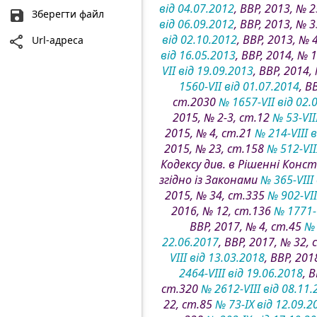
від 04.07.2012
, ВВР, 2013, № 
Зберегти файл
від 06.09.2012
, ВВР, 2013, № 
від 02.10.2012
, ВВР, 2013, № 
Url-адреса
від 16.05.2013
, ВВР, 2014, № 
VII від 19.09.2013
, ВВР, 2014
1560-VII від 01.07.2014
, В
ст.2030
№ 1657-VII від 02.
2015, № 2-3, ст.12
№ 53-VII
2015, № 4, ст.21
№ 214-VIII 
2015, № 23, ст.158
№ 512-VII
Кодексу див. в Рішенні Конс
згідно із Законами
№ 365-VIII
2015, № 34, ст.335
№ 902-VII
2016, № 12, ст.136
№ 1771-V
ВВР, 2017, № 4, ст.45
№ 
22.06.2017
, ВВР, 2017, № 32,
VIII від 13.03.2018
, ВВР, 20
2464-VIII від 19.06.2018
, 
ст.320
№ 2612-VIII від 08.11
22, ст.85
№ 73-IX від 12.09.2