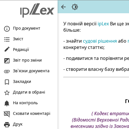
У повній версії
ipLex
Ви ще з
Про документ
більше:
Зміст
- знайти
судові рішення
або
конкретну статтю;
Редакції
- подивитися та порівняти ре
Звіт про зміни
- створити власну базу вибра
Зв`язки документа
Закладки
Додати в обрані
Г
На контроль
( Кодекс втрати
Сховати коментарі
(Відомості Верховної Ради 
Друк
внесеними згідно із Зако