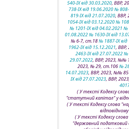
540-IX від 30.03.2020
, ВВР, 2
738-IX від 19.06.2020
№ 808-
819-IX від 21.07.2020
, ВВР,
1054-IX від 03.12.2020
№ 1089
№ 1201-IX від 04.02.2021
№ 
01.08.2022
№ 1630-IX від 13.0
№ 6-7, ст.18
№ 1887-IX від
1962-IX від 15.12.2021
, ВВР,
2463-IX від 27.07.2022
№ 
29.07.2022
, ВВР, 2023, №№ 
2023, № 29, ст.106
№ 28
14.07.2023
, ВВР, 2023, №№ 85
IX від 27.07.2023
, ВВР, 202
4017
( У тексті Кодексу слов
"статутний капітал" у відпов
( У тексті Кодексу слова "н
відповідному 
( У тексті Кодексу слов
"державний податковий орг