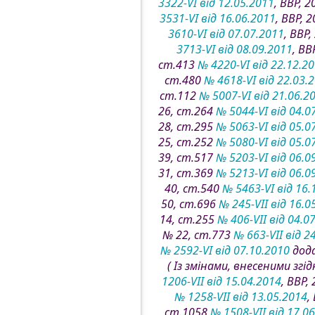
3322-VI від 12.05.2011
, ВВР, 
3531-VI від 16.06.2011
, ВВР, 
3610-VI від 07.07.2011
, ВВР,
3713-VI від 08.09.2011
, ВВ
ст.413
№ 4220-VI від 22.12.2
ст.480
№ 4618-VI від 22.03.
ст.112
№ 5007-VI від 21.06.2
26, ст.264
№ 5044-VI від 04.0
28, ст.295
№ 5063-VI від 05.0
25, ст.252
№ 5080-VI від 05.0
39, ст.517
№ 5203-VI від 06.0
31, ст.369
№ 5213-VI від 06.0
40, ст.540
№ 5463-VI від 16.
50, ст.696
№ 245-VII від 16.0
14, ст.255
№ 406-VII від 04.0
№ 22, ст.773
№ 663-VII від 2
№ 2592-VI від 07.10.2010
дода
( Із змінами, внесеними згі
1206-VII від 15.04.2014
, ВВР,
№ 1258-VII від 13.05.2014
,
ст.1058
№ 1508-VII від 17.0