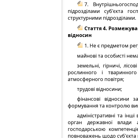
7. Внутрішньогосп
підрозділами суб'єкта го
структурними підрозділами.
Стаття 4. Розмежув
відносин
1. Не є предметом ре
майнові та особисті нем
земельні, гірничі, ліс
рослинного і тваринного 
атмосферного повітря;
трудові відносини;
фінансові відносини з
формування та контролю вико
адміністративні та інші
орган державної влади а
господарською компетенціє
повноважень щодо суб'єкта